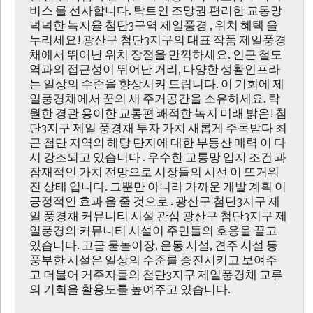
비스 를 선사합니다. 탁트인 조망권 편리한 교통망
넉넉한 녹지율 첨단3구역 제일풍경 , 위치 혜택 을
누리세요! 광산구 첨단3지구의 대표 작품 제일풍경
채에서 뛰어난 위치 장점을 만끽하세요. 인근 철도
역과의 접근성이 뛰어난 거리, 다양한 생활인프라
는 일상의 수준을 향상시켜 드립니다. 이 기회에 제
일풍경채에서 꿈의 새 주거공간을 소유하세요. 탁
월한 경관 용이한 교통편 쾌적한 녹지 미래 밝은! 첨
단3지구 제일 풍경채 투자 가치 새롭게 주목받다 최
근 첨단 지역의 해당 단지에 대한 부동산 매력 이 다
시 강조되고 있습니다 . 우수한 교통망 입지 조건 과
잠재적인 가치 전망으로 시장들의 시선 이 뜨거워
진 상태 입니다. 그뿐만 아니라 가까운 개발 계획 이
긍정적인 효과 을 줄 것으로 . 광산구 첨단3지구 제
일 풍경채 커뮤니티 시설 관심 광산구 첨단3지구 제
일풍경의 커뮤니티 시설이 주민들의 호응을 끌고
있습니다. 고급 물놀이장, 운동 시설, 견주 시설 등
풍부한 시설은 일상의 수준를 증진시키고 보여주
고 더불어 거주자들의 첨단3지구 제일풍경채 교류
의 기회을 활용도를 높여주고 있습니다.