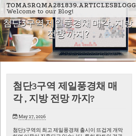
Skip to content
TOMASRQMA281839.ARTICLESBLOGG
Welcome to our Blog!
첨단3구역 제일풍경채 매각 , 지방
전망 까지?
첨단3구역 제일풍경채 매
각 , 지방 전망 까지?
May 27, 2026
첨단3구역의 최고 제일풍경채 출시이 뜨겁게 개막