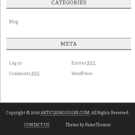
CATEGORIES
Blog
META
Log in
Entries
RSS
Comments
WordPress
RSS
Copyright © 2026
ARTICLESBLOGGER.COM
. All Rights Reserved.
CONTACT US
Theme by FameThemes