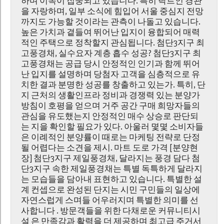
하며 이목이 집중되고 있습니다. 특히 탁트인 경관
을 자랑하며, 일부 소식에 힘입어 서울 중심지 전망
까지도 가능할 것이라는 관측이 나돌고 있습니다.
높은 가치과 곁들여 뛰어난 입지이 융합되어 매력
적인 주택으로 정착할지 관심됩니다. 첨단3지구 최
고풍경채, 실수요자 계층 흡수 성공? 첨단3지구 최
고풍경채는 공급 당시 안정적인 인기과 함께 뛰어
난 입지를 설명하며 당첨자 고객을 심층적으로 유
치한 결과 분명한 성공를 창출하고 있는가. 특히, 단
지 근처의 생활인프라 정비과 경쟁력 있는 분양가
방침이 호평을 얻으며 거주 공간 구매 희망자들의
관심을 유도했는지 안정적인 매수 상승로 판단되
는 지을 확인할 필요가 있다. 아울러 몇몇 소비자들
은 이례적인 분양률이 때로는 마케팅 전략로 단정
될 어렵다는 소견을 제시. 마트 도로 가격 [분양현
장] 첨단3지구 제일풍경채, 달라지는 풍경 담다 첨
단3지구 속한 제일풍경채는 특별 독특하게 달라지
는 모습들을 담아내 표현하고 있습니다. 특별한 설
계 컨셉으로 완성된 단지는 시민 구민들의 일상에
자연스럽게 스며들 어우러지며 특별한 의미를 선
사합니다 . 방문객들을 위한 다채로운 커뮤니티시
설 은 만족감과 활력을 더 제공하며 최고급 주거서